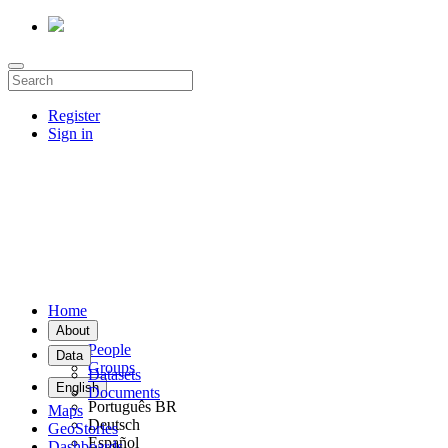
Register
Sign in
Home
About
People
Data
Groups
Datasets
English
Documents
Português BR
Maps
Deutsch
GeoStories
Español
Dashboards