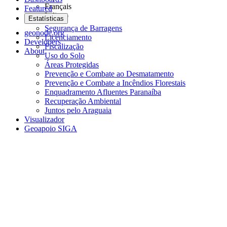
Français
Featured
Italiano
Estatísticas
Segurança de Barragens
geonode.org
Licenciamento
Developers
Fiscalização
About
Uso do Solo
Áreas Protegidas
Prevenção e Combate ao Desmatamento
Prevenção e Combate a Incêndios Florestais
Enquadramento Afluentes Paranaíba
Recuperação Ambiental
Juntos pelo Araguaia
Visualizador
Geoapoio SIGA