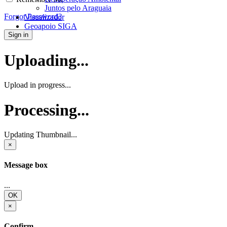
Juntos pelo Araguaia
Forgot Password?
Visualizador
Geoapoio SIGA
Sign in
Uploading...
Upload in progress...
Processing...
Updating Thumbnail...
×
Message box
...
OK
×
Confirm