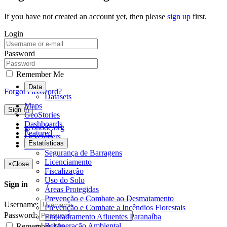
If you have not created an account yet, then please
sign up
first.
Login
Password
Remember Me
Data
Forgot Password?
Datasets
Maps
Sign In
GeoStories
Dashboards
geonode.org
Featured
Developers
Estatísticas
About
Segurança de Barragens
Licenciamento
×
Close
Fiscalização
Uso do Solo
Sign in
Áreas Protegidas
Prevenção e Combate ao Desmatamento
Username:
Prevenção e Combate a Incêndios Florestais
Password:
Enquadramento Afluentes Paranaíba
Recuperação Ambiental
Remember Me